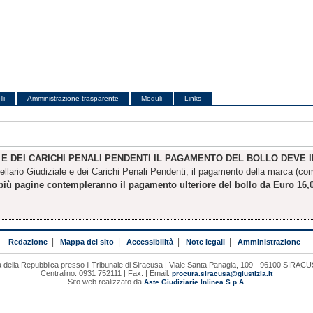
li
Amministrazione trasparente
Moduli
Links
E E DEI CARICHI PENALI PENDENTI IL PAGAMENTO DEL BOLLO DEVE 
ellario Giudiziale e dei Carichi Penali Pendenti, il pagamento della marca (compr
a più pagine contempleranno il pagamento ulteriore del bollo da Euro 16,0
Redazione
|
Mappa del sito
|
Accessibilità
|
Note legali
|
Amministrazione
 della Repubblica presso il Tribunale di Siracusa | Viale Santa Panagia, 109 - 96100 SIRAC
Centralino: 0931 752111 | Fax: | Email:
procura.siracusa@giustizia.it
Sito web realizzato da
Aste Giudiziarie Inlinea S.p.A.