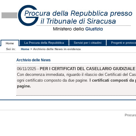
La Procura della Repubblica
Servizi per i cittadini
Progetti e protocol
Home
Sei in:
Home
>
Archivio delle News in evidenza
Archivio delle News
06/11/2025 -
PER I CERTIFICATI DEL CASELLARIO GIUDIZIAL
Con decorrenza immediata, riguardo il rilascio dei Certificati del Cas
ogni certificato composto da due pagine.
I certificati composti d
pagine.
Procura