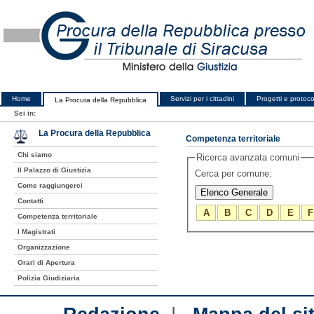
Home
Servizi per i cittadini
Progetti e protocol
La Procura della Repubblica
Sei in:
La Procura della Repubblica
Competenza territoriale
Chi siamo
Ricerca avanzata comuni
Il Palazzo di Giustizia
Cerca per comune:
Come raggiungerci
Contatti
A
B
C
D
E
F
Competenza territoriale
I Magistrati
Organizzazione
Orari di Apertura
Polizia Giudiziaria