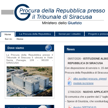
La Procura della Repubblica
Servizi per i cittadini
Progetti e protocol
Home
Sei in:
Home
Dove siamo
News
La Procura della Repubblica presso il
Tribunale di Siracusa è ubicata in Viale
08/07/2026 -
ISTITUZIONE ALB
Santa Panagia, 109 - 96100 -
SIRACUSA
REPUBBLICA DI SIRACUSA
Con disposizione di servizio n. 15 del
Procura della Repubblica di Siracusa, 
albo ausiliari procura_signed
modulo iscrizione
17/06/2026 -
NUOVO APPLICATI
Si comunica che a partire dal 1° lugl
– Spese di Giustizia, che sostituir&ag
Avviso SPEDIGIUS