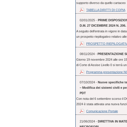
supporto diverso da quello cartaceo e
TABELLA DIRITTI DI COPIA
02/01/2025 -
PRIME DISPOSIZIO
D.M. 27 DICEMBRE 2024 N. 206.
A seguito dell’entrata in vigore in d
un prospetto riepilogativo relativo alle
PROSPETTO RIEPILOGATI
08/11/2024 -
PRESENTAZIONE SIS
Giorno 19 novembre 2024 alle ore 15.0
di Corte di Assise Livello 0 si terrà un
Programma presentazione 
07/10/2024 -
Nuove specifiche tec
– Modifica dei sistemi civili e 
PDT
Con nota del 6 settembre scorso il 
2024 è stata attivata una nuova funzi
Comunicazione Portale
21/06/2024 -
DIRETTIVA IN MATE
NECROFORI