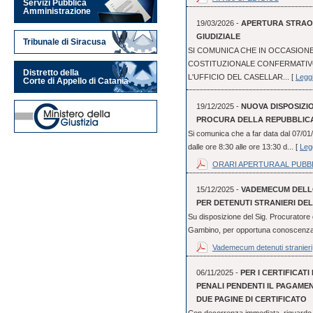
Servizi Pubblica
Amministrazione
19/03/2026 -
APERTURA STRAOR
GIUDIZIALE
Tribunale di Siracusa
SI COMUNICA CHE IN OCCASIO
COSTITUZIONALE CONFERMATIVO 
Distretto della
L'UFFICIO DEL CASELLAR... [
Leggi
Corte di Appello di Catania
19/12/2025 -
NUOVA DISPOSIZI
PROCURA DELLA REPUBBLICA
Si comunica che a far data dal 07/01/
dalle ore 8:30 alle ore 13:30 d... [
Legg
ORARI APERTURA AL PUBB
15/12/2025 -
VADEMECUM DELLO
PER DETENUTI STRANIERI DEL
Su disposizione del Sig. Procuratore 
Gambino, per opportuna conoscenza, s
Vademecum detenuti stranieri
06/11/2025 -
PER I CERTIFICATI
PENALI PENDENTI IL PAGAME
DUE PAGINE DI CERTIFICATO