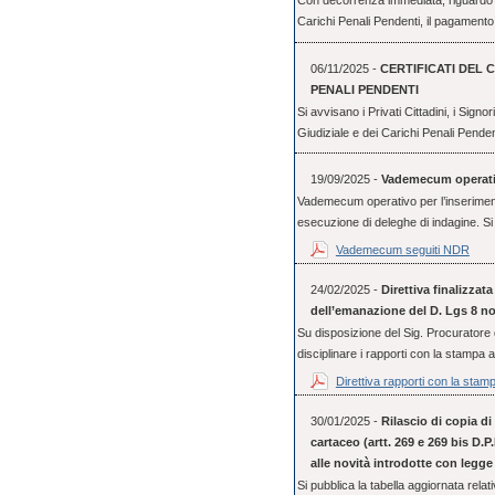
Con decorrenza immediata, riguardo il r
Carichi Penali Pendenti, il pagamento
06/11/2025 -
CERTIFICATI DEL 
PENALI PENDENTI
Si avvisano i Privati Cittadini, i Signo
Giudiziale e dei Carichi Penali Pende
19/09/2025 -
Vademecum operativo
Vademecum operativo per l’inserimento 
esecuzione di deleghe di indagine. Si 
Vademecum seguiti NDR
24/02/2025 -
Direttiva finalizzat
dell’emanazione del D. Lgs 8 n
Su disposizione del Sig. Procuratore d
disciplinare i rapporti con la stampa a 
Direttiva rapporti con la stam
30/01/2025 -
Rilascio di copia d
cartaceo (artt. 269 e 269 bis D.P.
alle novità introdotte con legge 
Si pubblica la tabella aggiornata relativ