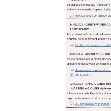
Su disposizione del Sig, Procuratore
la direttiva in materia di spese di giust
direttiva spese servizi necrofo
14/03/2024 -
DIRETTIVA PER AC
ASSICURATIVE
Al fine di razionalizzare ed uniformare 
iscrizioni dei procedimenti penali è st
Direttiva per accesso ex art 
11/03/2024 -
AVVISO PUBBLICO 
Avviso pubblico per la manifestazione
affidamento del servizio periodico di s
Avviso manifestazione di inte
ALLEGATO1
22/02/2024 -
UFFICIO DIBATTI
- MARTEDI' e GIOVEDI' dalle ore 
Il Procuratore della Repubblica dr.
disposto il nuovo orario di accesso per
doc18592620240222134028