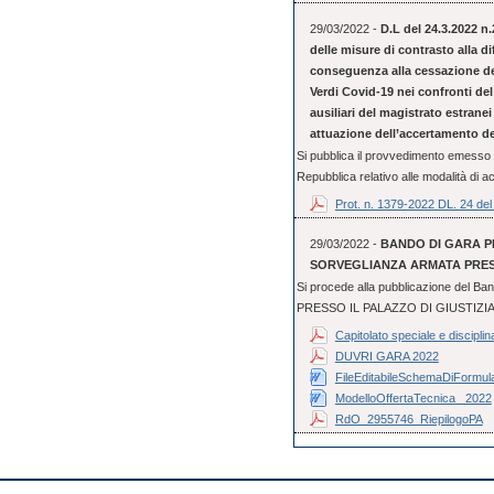
29/03/2022 -
D.L del 24.3.2022 n
delle misure di contrasto alla d
conseguenza alla cessazione del
Verdi Covid-19 nei confronti del 
ausiliari del magistrato estranei
attuazione dell’accertamento del
Si pubblica il provvedimento emesso d
Repubblica relativo alle modalità di a
Prot. n. 1379-2022 DL. 24 de
29/03/2022 -
BANDO DI GARA PE
SORVEGLIANZA ARMATA PRESS
Si procede alla pubblicazione del 
PRESSO IL PALAZZO DI GIUSTIZIA DI
Capitolato speciale e disciplin
DUVRI GARA 2022
FileEditabileSchemaDiFormular
ModelloOffertaTecnica_ 2022
RdO_2955746_RiepilogoPA