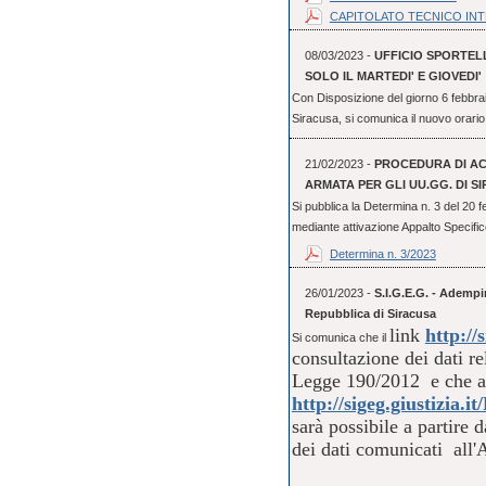
CAPITOLATO TECNICO IN
08/03/2023 -
UFFICIO SPORTEL
SOLO IL MARTEDI' E GIOVEDI'
Con Disposizione del giorno 6 febbrai
Siracusa, si comunica il nuovo orario 
21/02/2023 -
PROCEDURA DI ACQ
ARMATA PER GLI UU.GG. DI S
Si pubblica la Determina n. 3 del 20 
mediante attivazione Appalto Specifico 
Determina n. 3/2023
26/01/2023 -
S.I.G.E.G. - Ademp
Repubblica di Siracusa
link
http://s
Si comunica che il
consultazione dei dati re
Legge 190/2012 e che al
http://sigeg.giustizia
sarà possibile a partire
dei dati comunicati a