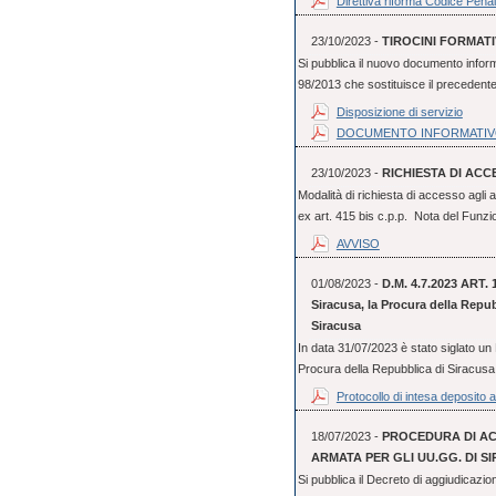
Direttiva riforma Codice Penal
23/10/2023 -
TIROCINI FORMAT
Si pubblica il nuovo documento informat
98/2013 che sostituisce il precedente e
Disposizione di servizio
DOCUMENTO INFORMATI
23/10/2023 -
RICHIESTA DI ACC
Modalità di richiesta di accesso agli 
ex art. 415 bis c.p.p. Nota del Funzio
AVVISO
01/08/2023 -
D.M. 4.7.2023 ART. 1 
Siracusa, la Procura della Repub
Siracusa
In data 31/07/2023 è stato siglato un P
Procura della Repubblica di Siracusa e
Protocollo di intesa deposito a
18/07/2023 -
PROCEDURA DI ACQ
ARMATA PER GLI UU.GG. DI S
Si pubblica il Decreto di aggiudicazion