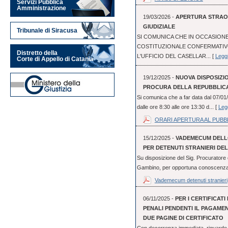
Servizi Pubblica
Amministrazione
19/03/2026 -
APERTURA STRAOR
GIUDIZIALE
Tribunale di Siracusa
SI COMUNICA CHE IN OCCASIO
COSTITUZIONALE CONFERMATIVO 
Distretto della
L'UFFICIO DEL CASELLAR... [
Leggi
Corte di Appello di Catania
19/12/2025 -
NUOVA DISPOSIZI
PROCURA DELLA REPUBBLICA
Si comunica che a far data dal 07/01/
dalle ore 8:30 alle ore 13:30 d... [
Legg
ORARI APERTURA AL PUBB
15/12/2025 -
VADEMECUM DELLO
PER DETENUTI STRANIERI DEL
Su disposizione del Sig. Procuratore 
Gambino, per opportuna conoscenza, s
Vademecum detenuti stranieri
06/11/2025 -
PER I CERTIFICATI
PENALI PENDENTI IL PAGAME
DUE PAGINE DI CERTIFICATO