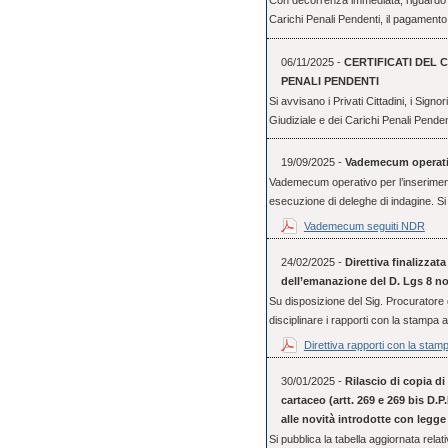
Con decorrenza immediata, riguardo il r
Carichi Penali Pendenti, il pagamento
06/11/2025 -
CERTIFICATI DEL 
PENALI PENDENTI
Si avvisano i Privati Cittadini, i Signo
Giudiziale e dei Carichi Penali Pende
19/09/2025 -
Vademecum operativo
Vademecum operativo per l’inserimento 
esecuzione di deleghe di indagine. Si 
Vademecum seguiti NDR
24/02/2025 -
Direttiva finalizzat
dell’emanazione del D. Lgs 8 n
Su disposizione del Sig. Procuratore d
disciplinare i rapporti con la stampa a 
Direttiva rapporti con la stam
30/01/2025 -
Rilascio di copia d
cartaceo (artt. 269 e 269 bis D.P.
alle novità introdotte con legge 
Si pubblica la tabella aggiornata relativ