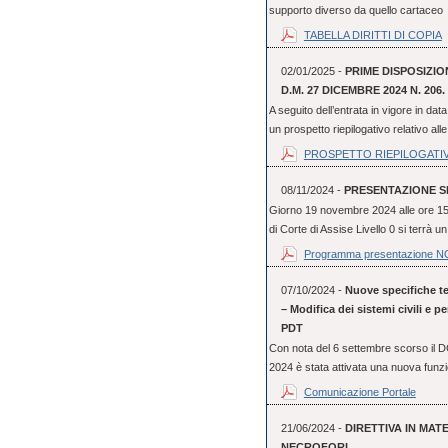
supporto diverso da quello cartaceo e
TABELLA DIRITTI DI COPIA
02/01/2025 -
PRIME DISPOSIZIO
D.M. 27 DICEMBRE 2024 N. 206.
A seguito dell’entrata in vigore in d
un prospetto riepilogativo relativo alle
PROSPETTO RIEPILOGATI
08/11/2024 -
PRESENTAZIONE SIS
Giorno 19 novembre 2024 alle ore 15.0
di Corte di Assise Livello 0 si terrà un
Programma presentazione 
07/10/2024 -
Nuove specifiche tec
– Modifica dei sistemi civili e 
PDT
Con nota del 6 settembre scorso il 
2024 è stata attivata una nuova funzi
Comunicazione Portale
21/06/2024 -
DIRETTIVA IN MATE
NECROFORI