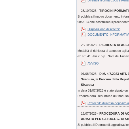
Direttiva riforma Codice Penal
23/10/2023 -
TIROCINI FORMAT
Si pubblica il nuovo documento informat
98/2013 che sostituisce il precedente e
Disposizione di servizio
DOCUMENTO INFORMATI
23/10/2023 -
RICHIESTA DI ACC
Modalità di richiesta di accesso agli 
ex art. 415 bis c.p.p. Nota del Funzio
AVVISO
01/08/2023 -
D.M. 4.7.2023 ART. 1 
Siracusa, la Procura della Repub
Siracusa
In data 31/07/2023 è stato siglato un P
Procura della Repubblica di Siracusa e
Protocollo di intesa deposito a
18/07/2023 -
PROCEDURA DI ACQ
ARMATA PER GLI UU.GG. DI S
Si pubblica il Decreto di aggiudicazion