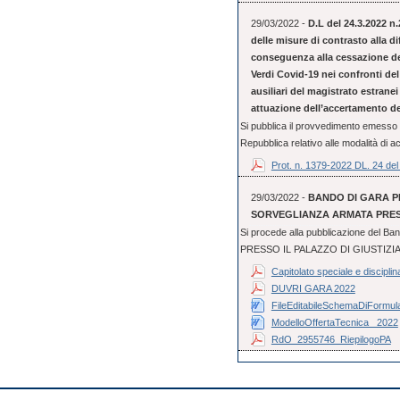
29/03/2022 -
D.L del 24.3.2022 n
delle misure di contrasto alla d
conseguenza alla cessazione del
Verdi Covid-19 nei confronti del 
ausiliari del magistrato estranei
attuazione dell’accertamento del
Si pubblica il provvedimento emesso d
Repubblica relativo alle modalità di a
Prot. n. 1379-2022 DL. 24 de
29/03/2022 -
BANDO DI GARA PE
SORVEGLIANZA ARMATA PRESS
Si procede alla pubblicazione del 
PRESSO IL PALAZZO DI GIUSTIZIA DI
Capitolato speciale e disciplin
DUVRI GARA 2022
FileEditabileSchemaDiFormular
ModelloOffertaTecnica_ 2022
RdO_2955746_RiepilogoPA