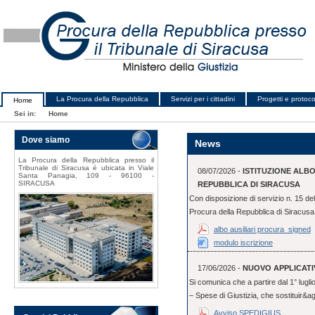
La Procura della Repubblica
Servizi per i cittadini
Progetti e protocol
Home
Sei in:
Home
Dove siamo
News
La Procura della Repubblica presso il
Tribunale di Siracusa è ubicata in Viale
08/07/2026 -
ISTITUZIONE ALB
Santa Panagia, 109 - 96100 -
SIRACUSA
REPUBBLICA DI SIRACUSA
Con disposizione di servizio n. 15 del
Procura della Repubblica di Siracusa, 
albo ausiliari procura_signed
modulo iscrizione
17/06/2026 -
NUOVO APPLICATI
Si comunica che a partire dal 1° lugl
– Spese di Giustizia, che sostituir&ag
Avviso SPEDIGIUS