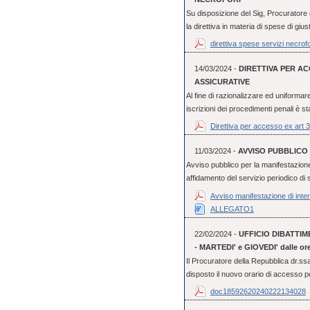
Su disposizione del Sig, Procuratore
la direttiva in materia di spese di giust
direttiva spese servizi necrofo
14/03/2024 -
DIRETTIVA PER AC
ASSICURATIVE
Al fine di razionalizzare ed uniformare 
iscrizioni dei procedimenti penali è st
Direttiva per accesso ex art 
11/03/2024 -
AVVISO PUBBLICO 
Avviso pubblico per la manifestazione
affidamento del servizio periodico di s
Avviso manifestazione di inte
ALLEGATO1
22/02/2024 -
UFFICIO DIBATTI
- MARTEDI' e GIOVEDI' dalle ore 
Il Procuratore della Repubblica dr.
disposto il nuovo orario di accesso per
doc18592620240222134028