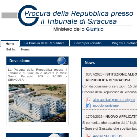
La Procura della Repubblica
Servizi per i cittadini
Progetti e protocol
Home
Sei in:
Home
Dove siamo
News
La Procura della Repubblica presso il
Tribunale di Siracusa è ubicata in Viale
08/07/2026 -
ISTITUZIONE ALB
Santa Panagia, 109 - 96100 -
SIRACUSA
REPUBBLICA DI SIRACUSA
Con disposizione di servizio n. 15 del
Procura della Repubblica di Siracusa, 
albo ausiliari procura_signed
modulo iscrizione
17/06/2026 -
NUOVO APPLICATI
Si comunica che a partire dal 1° lugl
– Spese di Giustizia, che sostituir&ag
Avviso SPEDIGIUS