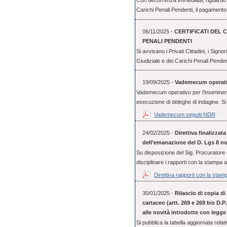
Con decorrenza immediata, riguardo il r
Carichi Penali Pendenti, il pagamento
06/11/2025 -
CERTIFICATI DEL 
PENALI PENDENTI
Si avvisano i Privati Cittadini, i Signo
Giudiziale e dei Carichi Penali Pende
19/09/2025 -
Vademecum operativo
Vademecum operativo per l’inserimento 
esecuzione di deleghe di indagine. Si 
Vademecum seguiti NDR
24/02/2025 -
Direttiva finalizzat
dell’emanazione del D. Lgs 8 n
Su disposizione del Sig. Procuratore d
disciplinare i rapporti con la stampa a 
Direttiva rapporti con la stam
30/01/2025 -
Rilascio di copia d
cartaceo (artt. 269 e 269 bis D.P.
alle novità introdotte con legge 
Si pubblica la tabella aggiornata relativ