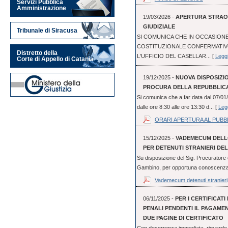
Servizi Pubblica
Amministrazione
19/03/2026 -
APERTURA STRAOR
GIUDIZIALE
Tribunale di Siracusa
SI COMUNICA CHE IN OCCASIO
COSTITUZIONALE CONFERMATIVO 
Distretto della
L'UFFICIO DEL CASELLAR... [
Leggi
Corte di Appello di Catania
19/12/2025 -
NUOVA DISPOSIZI
PROCURA DELLA REPUBBLICA
Si comunica che a far data dal 07/01/
dalle ore 8:30 alle ore 13:30 d... [
Legg
ORARI APERTURA AL PUBB
15/12/2025 -
VADEMECUM DELLO
PER DETENUTI STRANIERI DEL
Su disposizione del Sig. Procuratore 
Gambino, per opportuna conoscenza, s
Vademecum detenuti stranieri
06/11/2025 -
PER I CERTIFICATI
PENALI PENDENTI IL PAGAME
DUE PAGINE DI CERTIFICATO