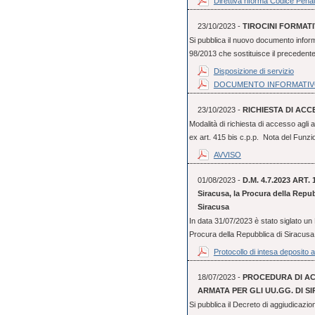
Direttiva riforma Codice Penal
23/10/2023 -
TIROCINI FORMAT
Si pubblica il nuovo documento informat
98/2013 che sostituisce il precedente e
Disposizione di servizio
DOCUMENTO INFORMATI
23/10/2023 -
RICHIESTA DI ACC
Modalità di richiesta di accesso agli 
ex art. 415 bis c.p.p. Nota del Funzio
AVVISO
01/08/2023 -
D.M. 4.7.2023 ART. 1 
Siracusa, la Procura della Repub
Siracusa
In data 31/07/2023 è stato siglato un P
Procura della Repubblica di Siracusa e
Protocollo di intesa deposito a
18/07/2023 -
PROCEDURA DI ACQ
ARMATA PER GLI UU.GG. DI S
Si pubblica il Decreto di aggiudicazion