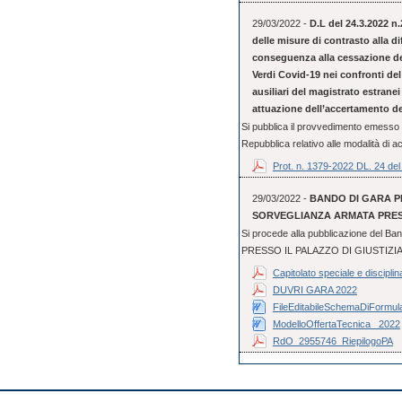
29/03/2022 -
D.L del 24.3.2022 n
delle misure di contrasto alla d
conseguenza alla cessazione del
Verdi Covid-19 nei confronti del 
ausiliari del magistrato estranei
attuazione dell’accertamento del
Si pubblica il provvedimento emesso d
Repubblica relativo alle modalità di a
Prot. n. 1379-2022 DL. 24 de
29/03/2022 -
BANDO DI GARA PE
SORVEGLIANZA ARMATA PRESS
Si procede alla pubblicazione del 
PRESSO IL PALAZZO DI GIUSTIZIA DI
Capitolato speciale e disciplin
DUVRI GARA 2022
FileEditabileSchemaDiFormular
ModelloOffertaTecnica_ 2022
RdO_2955746_RiepilogoPA