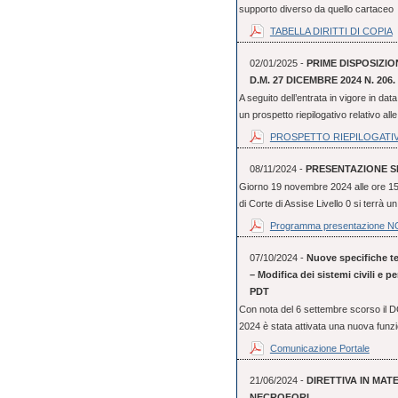
supporto diverso da quello cartaceo e
TABELLA DIRITTI DI COPIA
02/01/2025 -
PRIME DISPOSIZIO
D.M. 27 DICEMBRE 2024 N. 206.
A seguito dell’entrata in vigore in d
un prospetto riepilogativo relativo alle
PROSPETTO RIEPILOGATI
08/11/2024 -
PRESENTAZIONE SIS
Giorno 19 novembre 2024 alle ore 15.0
di Corte di Assise Livello 0 si terrà un
Programma presentazione 
07/10/2024 -
Nuove specifiche tec
– Modifica dei sistemi civili e 
PDT
Con nota del 6 settembre scorso il 
2024 è stata attivata una nuova funzi
Comunicazione Portale
21/06/2024 -
DIRETTIVA IN MATE
NECROFORI