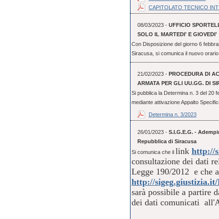
CAPITOLATO TECNICO IN
08/03/2023 -
UFFICIO SPORTEL
SOLO IL MARTEDI' E GIOVEDI'
Con Disposizione del giorno 6 febbrai
Siracusa, si comunica il nuovo orario 
21/02/2023 -
PROCEDURA DI ACQ
ARMATA PER GLI UU.GG. DI S
Si pubblica la Determina n. 3 del 20 
mediante attivazione Appalto Specifico 
Determina n. 3/2023
26/01/2023 -
S.I.G.E.G. - Ademp
Repubblica di Siracusa
link
http://s
Si comunica che il
consultazione dei dati re
Legge 190/2012 e che al
http://sigeg.giustizia
sarà possibile a partire
dei dati comunicati a