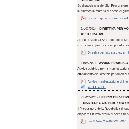
Su disposizione del Sig, Procuratore
la direttiva in materia di spese di giust
direttiva spese servizi necrofo
14/03/2024 -
DIRETTIVA PER AC
ASSICURATIVE
Al fine di razionalizzare ed uniformare 
iscrizioni dei procedimenti penali è st
Direttiva per accesso ex art 
11/03/2024 -
AVVISO PUBBLICO 
Avviso pubblico per la manifestazione
affidamento del servizio periodico di s
Avviso manifestazione di inte
ALLEGATO1
22/02/2024 -
UFFICIO DIBATTI
- MARTEDI' e GIOVEDI' dalle ore 
Il Procuratore della Repubblica dr.
disposto il nuovo orario di accesso per
doc18592620240222134028